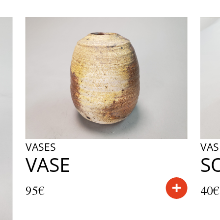
VASES
VASES
VASE
SOL
95€
40€