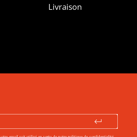
m
Livraison
 vide.
tre email soit utilisé en vertu de notre
politique de confidentialité