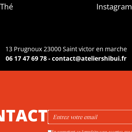
 Thé
Instagra
13 Prugnoux 23000 Saint victor en marche
06 17 47 69 78 - contact@ateliershibui.fr
NTACT
Veuillez laisser ce champ
En soumettant ce formulaire vous acceptez que vo