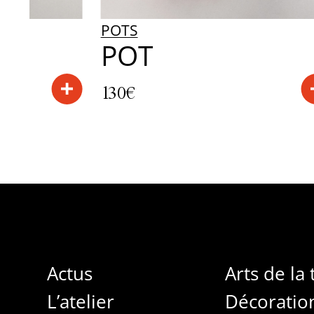
POTS
POT
130€
Actus
Arts de la 
L’atelier
Décoratio